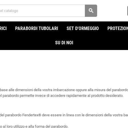
search
ICI
PARABORDI TUBOLARI
SET D'ORMEGGIO
PROTEZION
SU DI NOI
base alle dimensioni della vostra imbarcazione oppure alla misura del parabordo
 del parabordo permette invece di accedere rapidamente al prodotto desiderato.
 del parabordo Fendertex® deve essere in linea con le dimensioni della vostra ba
 al loro utilizzo e alla forma del parabordo.