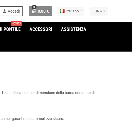
0
person
Accedi
0,00 €
Italiano
EUR €
NOVITÀ
I PONTILE
ACCESSORI
ASSISTENZA
. L’identificazione per dimensione della barca consente di
rca per garantire un ammortizzo sicuro.