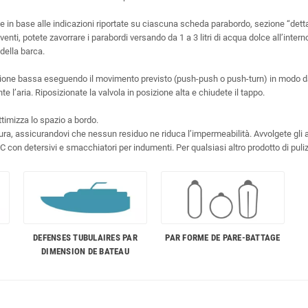
in base alle indicazioni riportate su ciascuna scheda parabordo, sezione “dettagl
 venti, potete zavorrare i parabordi versando da 1 a 3 litri di acqua dolce all’int
 della barca.
posizione bassa eseguendo il movimento previsto (push-push o push-turn) in modo 
 l’aria. Riposizionate la valvola in posizione alta e chiudete il tappo.
ttimizza lo spazio a bordo.
iusura, assicurandovi che nessun residuo ne riduca l’impermeabilità. Avvolgete gli 
°C con detersivi e smacchiatori per indumenti. Per qualsiasi altro prodotto di puliz
R
DEFENSES TUBULAIRES PAR
PAR FORME DE PARE-BATTAGE
DIMENSION DE BATEAU