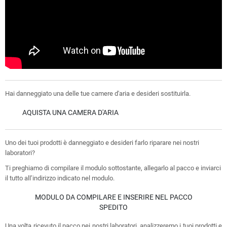
Hai danneggiato una delle tue camere d'aria e desideri sostituirla.
AQUISTA UNA CAMERA D'ARIA
Uno dei tuoi prodotti è danneggiato e desideri farlo riparare nei nostri
laboratori?
Ti preghiamo di compilare il modulo sottostante, allegarlo al pacco e inviarci
il tutto all’indirizzo indicato nel modulo.
MODULO DA COMPILARE E INSERIRE NEL PACCO
SPEDITO
Una volta ricevuto il pacco nei nostri laboratori, analizzeremo i tuoi prodotti e