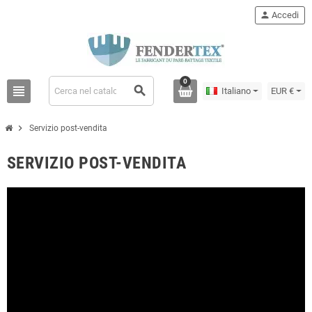
person
Accedi
0
view_headline
search
Italiano
EUR €
chevron_right
Servizio post-vendita
SERVIZIO POST-VENDITA