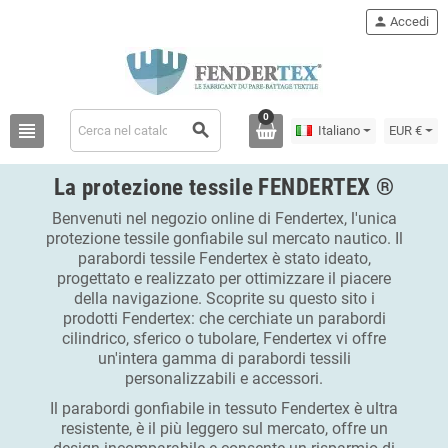
person
Accedi
0
view_headline
search
Italiano
EUR €
La protezione tessile FENDERTEX ®
Benvenuti nel negozio online di Fendertex, l'unica
protezione tessile gonfiabile sul mercato nautico. Il
parabordi tessile Fendertex è stato ideato,
progettato e realizzato per ottimizzare il piacere
della navigazione. Scoprite su questo sito i
prodotti Fendertex: che cerchiate un parabordi
cilindrico, sferico o tubolare, Fendertex vi offre
un'intera gamma di parabordi tessili
personalizzabili e accessori.
Il parabordi gonfiabile in tessuto Fendertex è ultra
resistente, è il più leggero sul mercato, offre un