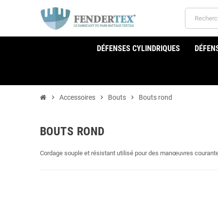
DÉFENSES CYLINDRIQUES
DÉFEN
chevron_right
Accessoires
chevron_right
Bouts
chevron_right
Bouts rond
BOUTS ROND
Cordage souple et résistant utilisé pour des manœuvres courant