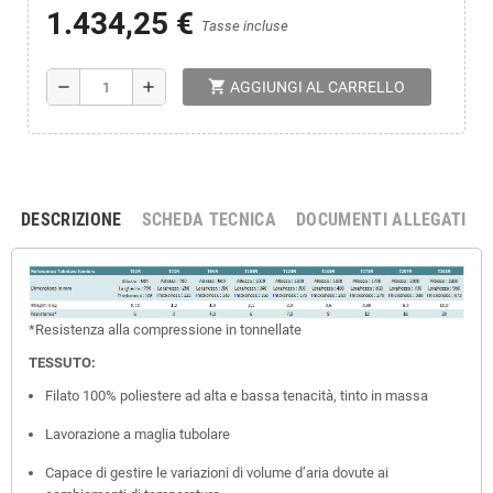
1.434,25 €
Tasse incluse
shopping_cart
remove
add
AGGIUNGI AL CARRELLO
DESCRIZIONE
SCHEDA TECNICA
DOCUMENTI ALLEGATI
*
Resistenza
alla
compressione
in
tonnellate
TESSUTO:
Filato 100% poliestere ad alta e bassa tenacità, tinto in massa
Lavorazione a maglia tubolare
Capace di gestire le variazioni di volume d’aria dovute ai