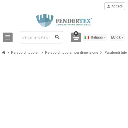
person
Accedi
0
view_headline
search
Italiano
EUR €
chevron_right
chevron_right
chevron_right
Parabordi tubolari
Parabordi tubolari per dimensione
Parabordi tubo