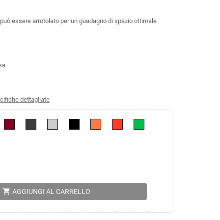
o può essere arrotolato per un guadagno di spazio ottimale
sa
cifiche dettagliate
shopping_cart
AGGIUNGI AL CARRELLO