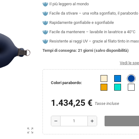
Il più leggero al mondo
Facile da stivare – una volta sgonfiato, il parabord
Rapidamente gonfiabile e sgonfiabile
Facile da mantenere – lavabile in lavatrice a 40°C
Resistente ai raggi UV – grazie al filato tinto in mas
Tempi di consegna: 21 giorni (salvo disponibilità)
Vedi le spe
Colori parabordo:
1.434,25 €
Tasse incluse
remove
add
zoom_out_map