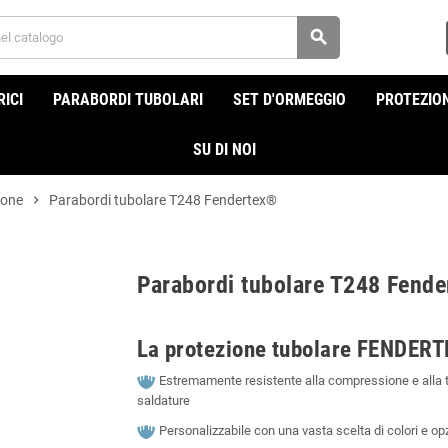
search
ICI
PARABORDI TUBOLARI
SET D'ORMEGGIO
PROTEZION
SU DI NOI
ione
chevron_right
Parabordi tubolare T248 Fendertex®
Parabordi tubolare T248 Fend
La protezione tubolare FENDERT
Estremamente resistente alla compressione e alla tr
saldature
Personalizzabile con una vasta scelta di colori e op