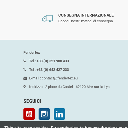
CONSEGNA INTERNAZIONALE
Scopri i nostri metodi di consegna
Fendertex
Tel :
+33 (0) 321 988 433
Tel :
+33 (0) 642 427 233
E-mail : contact@fendertex.eu
Indirizzo : 2 place du Castel - 62120 Aire-sur-la-Lys
SEGUICI
YouTube
Instagram
LinkedIn