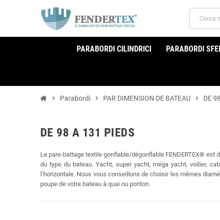
PARABORDI CILINDRICI
PARABORDI SFER
chevron_right
Parabordi
chevron_right
PAR DIMENSION DE BATEAU
chevron_right
DE 9
DE 98 A 131 PIEDS
Le pare-battage textile gonflable/dégonflable FENDERTEX® est d
du type du bateau. Yacht, super yacht, méga yacht, voilier, ca
l’horizontale. Nous vous conseillons de choisir les mêmes diamè
poupe de votre bateau à quai ou ponton.