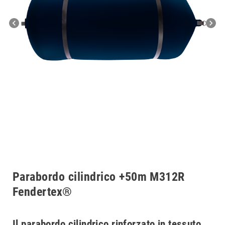
chevron_left
chevron_right
Parabordo cilindrico +50m M312R
Fendertex®
Il parabordo cilindrico rinforzato in tessuto