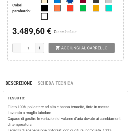
Colori
parabordo:
3.489,60 €
Tasse incluse
shopping_cart
remove
add
AGGIUNGI AL CARRELLO
DESCRIZIONE
SCHEDA TECNICA
TESSUTO:
Filato 100% poliestere ad alta e bassa tenacità, tinto in massa
Lavorato a maglia tubolare
Capace di gestire le variazioni di volume d’aria dovute ai cambiamenti
di temperatura
Legacci di sospensione rinforzati con cucitura incrociata, 100%