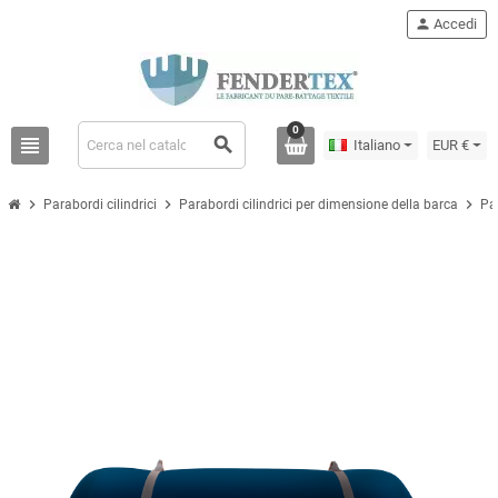
person
Accedi
0
view_headline
search
Italiano
EUR €
chevron_right
chevron_right
chevron_right
Parabordi cilindrici
Parabordi cilindrici per dimensione della barca
Pa