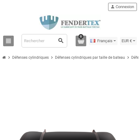
person
Connexion
0
view_headline
search
Français
EUR €
chevron_right
chevron_right
chevron_right
Défenses cylindriques
Défenses cylindriques par taille de bateau
Défe