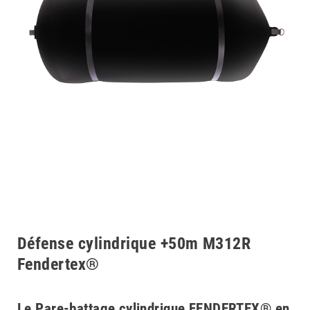
Défense cylindrique +50m M312R
Fendertex®
Le Pare-battage cylindrique FENDERTEX® en