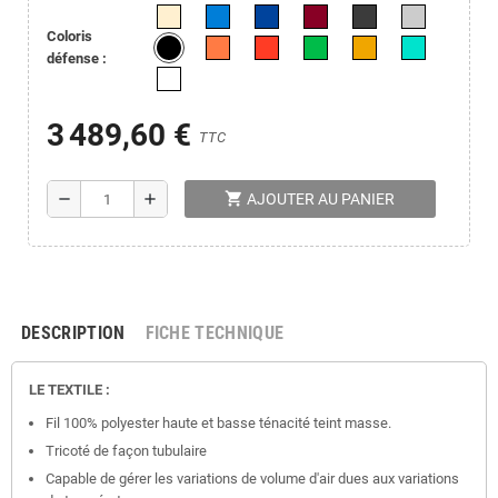
Coloris
défense :
3 489,60 €
TTC
shopping_cart
remove
add
AJOUTER AU PANIER
DESCRIPTION
FICHE TECHNIQUE
LE TEXTILE :
Fil 100% polyester haute et basse ténacité teint masse.
Tricoté de façon tubulaire
Capable de gérer les variations de volume d'air dues aux variations