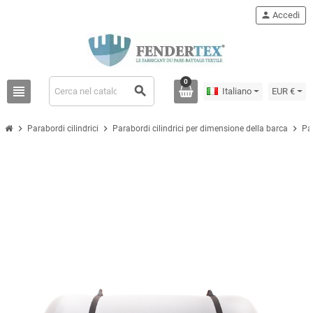
person
Accedi
0
view_headline
search
Italiano
EUR €
chevron_right
chevron_right
chevron_right
Parabordi cilindrici
Parabordi cilindrici per dimensione della barca
Pa