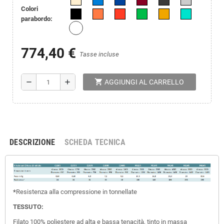
Colori
parabordo:
774,40 €
Tasse incluse
shopping_cart
remove
add
AGGIUNGI AL CARRELLO
DESCRIZIONE
SCHEDA TECNICA
*
Resistenza alla compressione in tonnellate
TESSUTO:
Filato 100% poliestere ad alta e bassa tenacità, tinto in massa