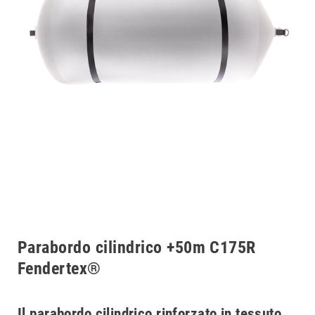
Parabordo cilindrico +50m C175R
Fendertex®
Il parabordo cilindrico rinforzato in tessuto