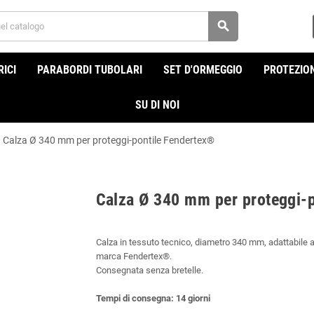
search
ICI
PARABORDI TUBOLARI
SET D'ORMEGGIO
PROTEZION
SU DI NOI
Calza Ø 340 mm per proteggi-pontile Fendertex®
Calza Ø 340 mm per proteggi-
Calza in tessuto tecnico, diametro 340 mm, adattabile ai 
marca Fendertex®.
Consegnata senza bretelle.
Tempi di consegna: 14 giorni