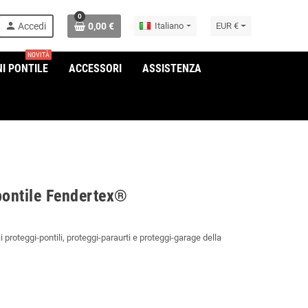
0
person
Accedi
0,00 €
Italiano
EUR €
NOVITÀ
I PONTILE
ACCESSORI
ASSISTENZA
pontile Fendertex®
proteggi-pontili, proteggi-paraurti e proteggi-garage della