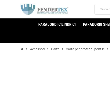
PARABORDI CILINDRICI
PARABORDI SFER
chevron_right
Accessori
chevron_right
Calze
chevron_right
Calze per proteggi-pontile
chevron_right