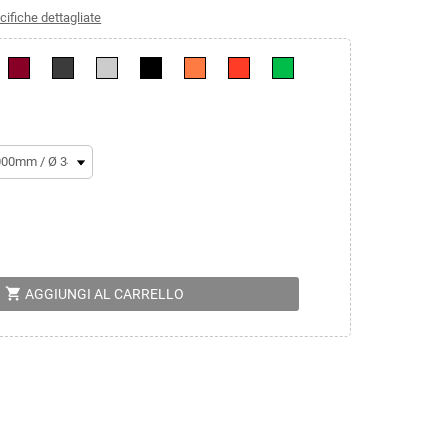
cifiche dettagliate
shopping_cart
AGGIUNGI AL CARRELLO