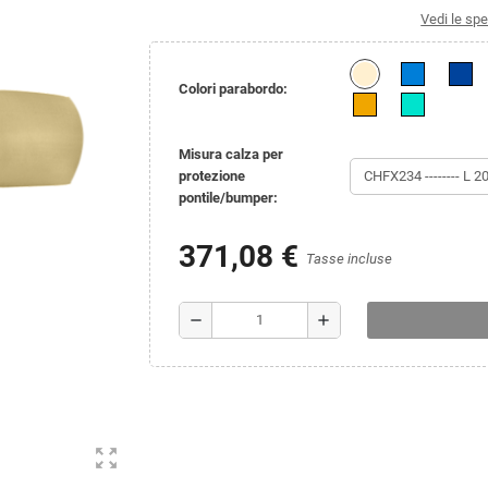
Vedi le spe
Colori parabordo:
Misura calza per
protezione
pontile/bumper:
371,08 €
Tasse incluse
remove
add
zoom_out_map