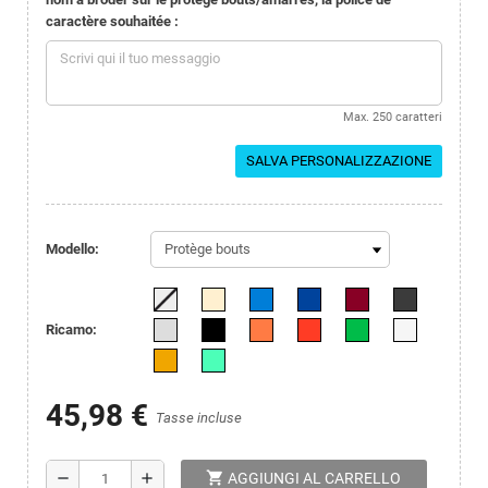
caractère souhaitée :
Max. 250 caratteri
SALVA PERSONALIZZAZIONE
Modello:
Ricamo:
45,98 €
Tasse incluse
shopping_cart
remove
add
AGGIUNGI AL CARRELLO