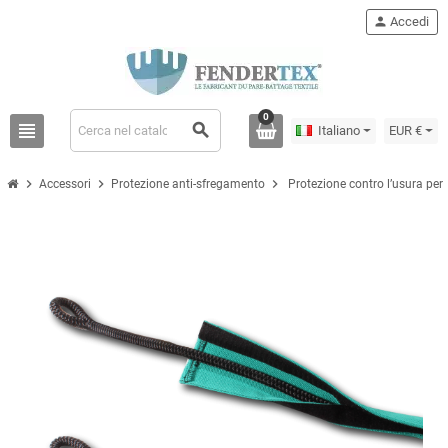
person
Accedi
0
view_headline
search
Italiano
EUR €
chevron_right
chevron_right
chevron_right
Accessori
Protezione anti-sfregamento
Protezione contro l’usura pe