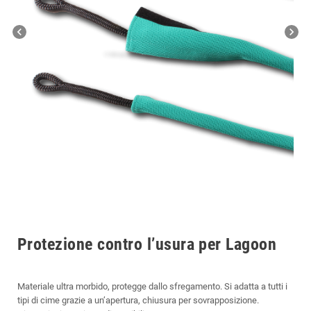
chevron_left
chevron_right
Protezione contro l’usura per Lagoon
Materiale ultra morbido, protegge dallo sfregamento. Si adatta a tutti i
tipi di cime grazie a un’apertura, chiusura per sovrapposizione.