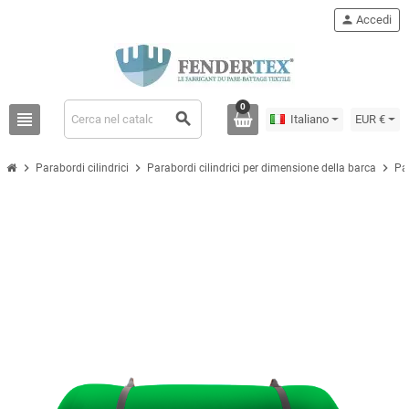
person
Accedi
0
view_headline
search
Italiano
EUR €
chevron_right
chevron_right
chevron_right
Parabordi cilindrici
Parabordi cilindrici per dimensione della barca
Pa