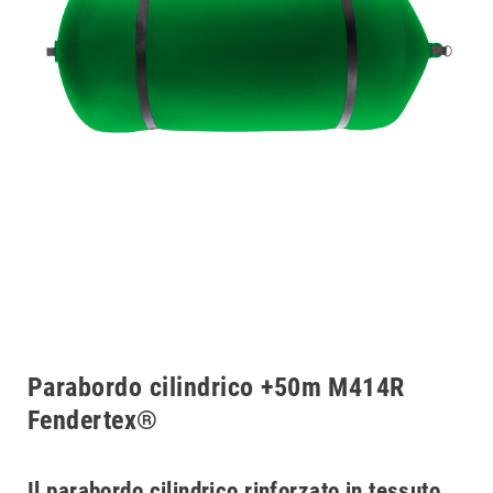
Parabordo cilindrico +50m M414R
Fendertex®
Il parabordo cilindrico rinforzato in tessuto