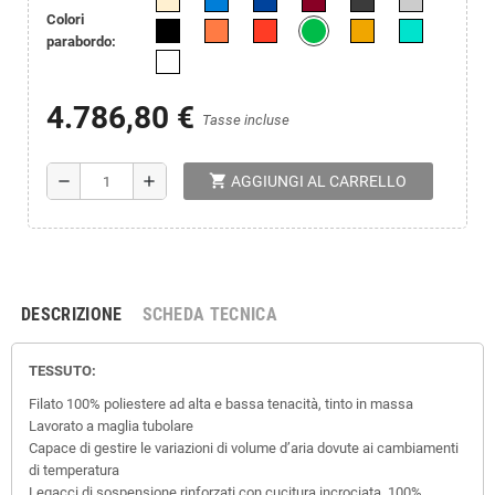
Colori
parabordo:
4.786,80 €
Tasse incluse
shopping_cart
remove
add
AGGIUNGI AL CARRELLO
DESCRIZIONE
SCHEDA TECNICA
TESSUTO:
Filato 100% poliestere ad alta e bassa tenacità, tinto in massa
Lavorato a maglia tubolare
Capace di gestire le variazioni di volume d’aria dovute ai cambiamenti
di temperatura
Legacci di sospensione rinforzati con cucitura incrociata, 100%