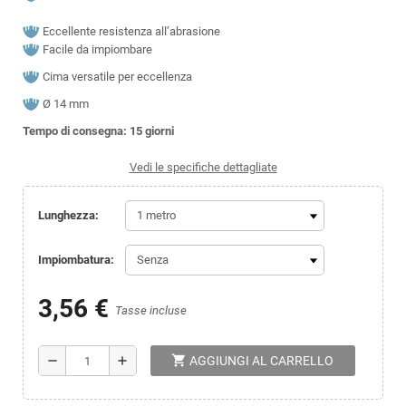
Eccellente resistenza all’abrasione
Facile da impiombare
Cima versatile per eccellenza
Ø 14 mm
Tempo di consegna: 15 giorni
Vedi le specifiche dettagliate
Lunghezza:
Impiombatura:
3,56 €
Tasse incluse
shopping_cart
remove
add
AGGIUNGI AL CARRELLO