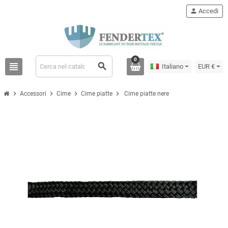
person
Accedi
0
view_headline
search
Italiano
EUR €
chevron_right
chevron_right
chevron_right
chevron_right
Accessori
Cime
Cime piatte
Cime piatte nere