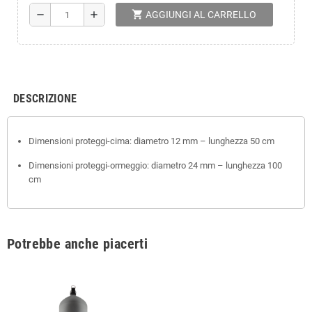
shopping_cart
remove
add
AGGIUNGI AL CARRELLO
DESCRIZIONE
Dimensioni proteggi-cima: diametro 12 mm – lunghezza 50 cm
Dimensioni proteggi-ormeggio: diametro 24 mm – lunghezza 100
cm
Potrebbe anche piacerti