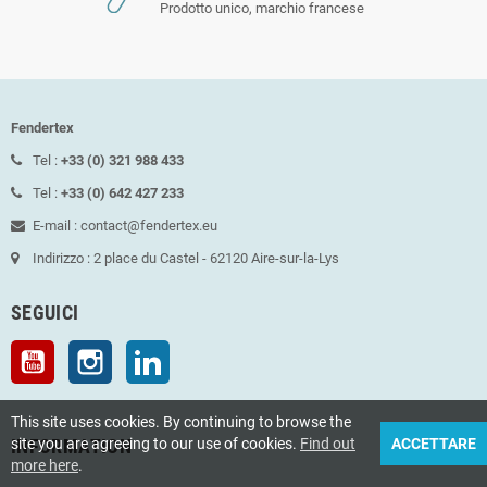
Prodotto unico, marchio francese
Fendertex
Tel :
+33 (0) 321 988 433
Tel :
+33 (0) 642 427 233
E-mail : contact@fendertex.eu
Indirizzo : 2 place du Castel - 62120 Aire-sur-la-Lys
SEGUICI
YouTube
Instagram
LinkedIn
This site uses cookies. By continuing to browse the
INFORMATION
site you are agreeing to our use of cookies.
Find out
ACCETTARE
more here
.