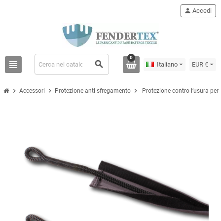
person
Accedi
0
view_headline
search
Italiano
EUR €
chevron_right
chevron_right
chevron_right
Accessori
Protezione anti-sfregamento
Protezione contro l’usura per 