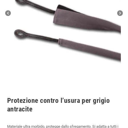
chevron_left
chevron_right
Protezione contro l’usura per grigio
antracite
Materiale ultra morbido, protegge dallo sfregamento. Si adatta a tutti i