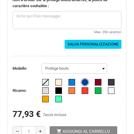
caractère souhaitée :
Max. 250 caratteri
SALVA PERSONALIZZAZIONE
Modello:
Ricamo:
77,93 €
Tasse incluse
shopping_cart
remove
add
AGGIUNGI AL CARRELLO