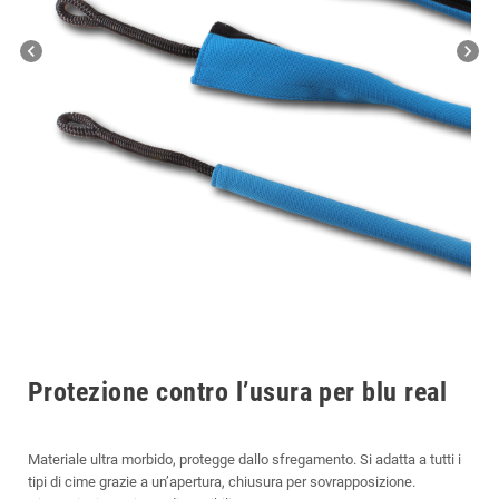
chevron_left
chevron_right
Protezione contro l’usura per blu real
Materiale ultra morbido, protegge dallo sfregamento. Si adatta a tutti i
tipi di cime grazie a un’apertura, chiusura per sovrapposizione.