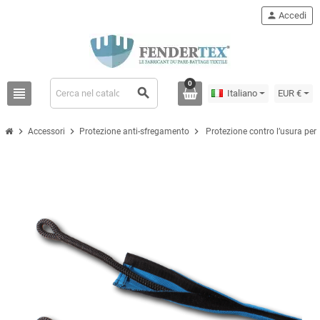
person
Accedi
0
view_headline
search
Italiano
EUR €
chevron_right
chevron_right
chevron_right
Accessori
Protezione anti-sfregamento
Protezione contro l’usura per 