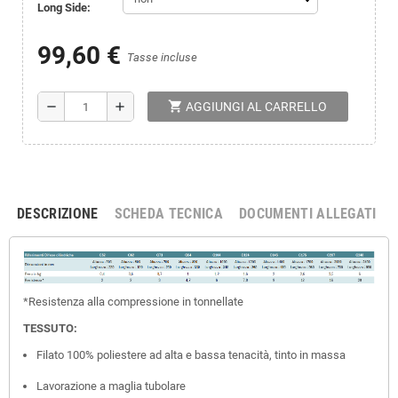
Long Side:
99,60 €
Tasse incluse
shopping_cart
remove
add
AGGIUNGI AL CARRELLO
DESCRIZIONE
SCHEDA TECNICA
DOCUMENTI ALLEGATI
*Resistenza alla compressione in tonnellate
TESSUTO:
Filato 100% poliestere ad alta e bassa tenacità, tinto in massa
Lavorazione a maglia tubolare