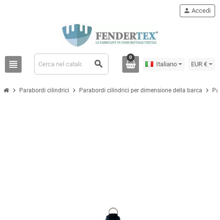
person
Accedi
0
view_headline
search
Italiano
EUR €
chevron_right
chevron_right
chevron_right
Parabordi cilindrici
Parabordi cilindrici per dimensione della barca
Par