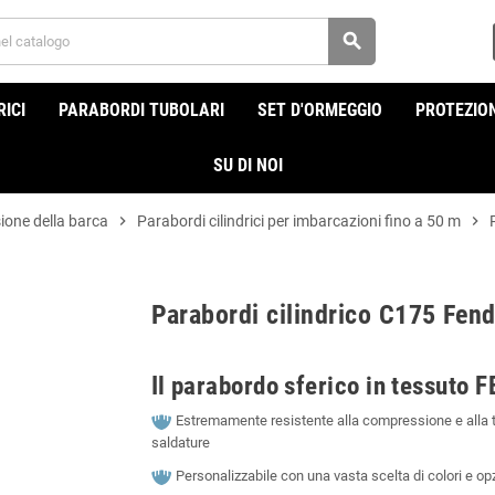
search
ICI
PARABORDI TUBOLARI
SET D'ORMEGGIO
PROTEZION
SU DI NOI
sione della barca
chevron_right
Parabordi cilindrici per imbarcazioni fino a 50 m
chevron_right
Parabordi cilindrico C175 Fen
Il parabordo sferico in tessuto
Estremamente resistente alla compressione e alla tr
saldature
Personalizzabile con una vasta scelta di colori e op