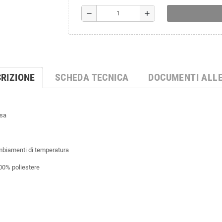
remove
add
RIZIONE
SCHEDA TECNICA
DOCUMENTI ALL
ssa
ambiamenti di temperatura
100% poliestere