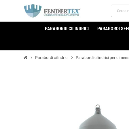
PARABORDI CILINDRICI
PARABORDI SFER
chevron_right
Parabordi cilindrici
chevron_right
Parabordi cilindrici per dimen