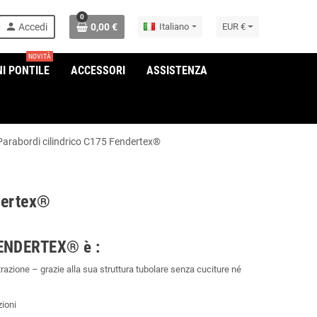
0
person
Accedi
0,00 €
Italiano
EUR €
NOVITÀ
I PONTILE
ACCESSORI
ASSISTENZA
Parabordi cilindrico C175 Fendertex®
dertex®
 FENDERTEX® è :
azione – grazie alla sua struttura tubolare senza cuciture né
zioni