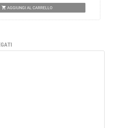
shopping_cart
AGGIUNGI AL CARRELLO
EGATI