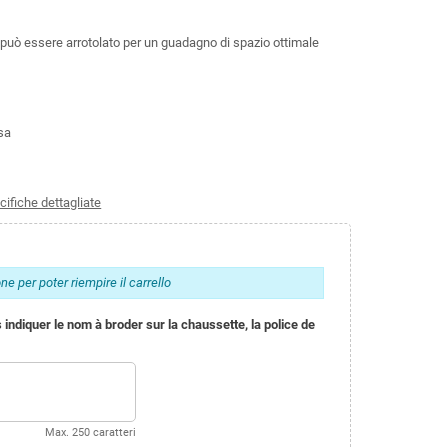
o può essere arrotolato per un guadagno di spazio ottimale
sa
cifiche dettagliate
e per poter riempire il carrello
s indiquer le nom à broder sur la chaussette, la police de
Max. 250 caratteri