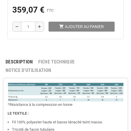
359,07 €
TTC
shopping_cart
remove
add
AJOUTER AU PANIER
DESCRIPTION
FICHE TECHNIQUE
NOTICE D'UTILISATION
*Résistance à la compression en tonne
LE TEXTILE :
Fil 100% polyester haute et basse ténacité teint masse.
Tricoté de façon tubulaire