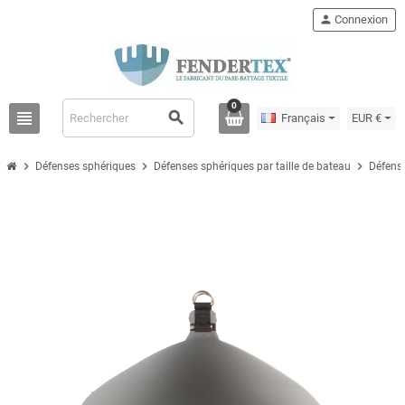
person
Connexion
0
view_headline
search
Français
EUR €
chevron_right
chevron_right
chevron_right
Défenses sphériques
Défenses sphériques par taille de bateau
Défense