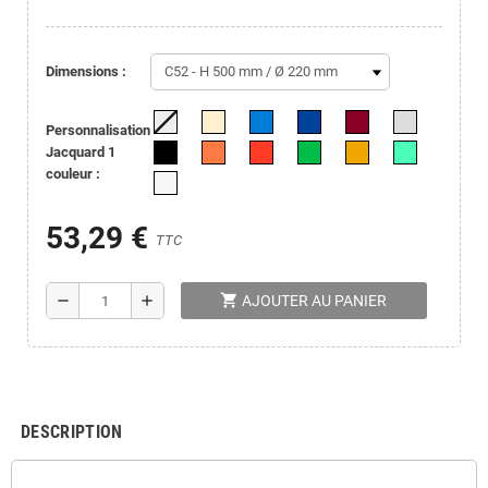
dimensions :
Personnalisation
Jacquard 1
couleur :
53,29 €
TTC
shopping_cart
remove
add
AJOUTER AU PANIER
DESCRIPTION