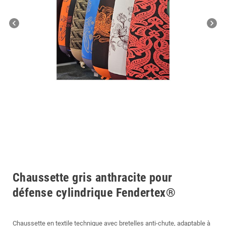
chevron_left
chevron_right
Chaussette gris anthracite pour
défense cylindrique Fendertex®
Chaussette en textile technique avec bretelles anti-chute, adaptable à