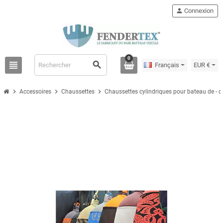
person
Connexion
0
view_headline
search
Français
EUR €
chevron_right
chevron_right
chevron_right
Accessoires
Chaussettes
Chaussettes cylindriques pour bateau de - 