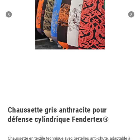
chevron_left
chevron_right
Chaussette gris anthracite pour
défense cylindrique Fendertex®
Chaussette en textile technique avec bretelles anti-chute, adaptable à