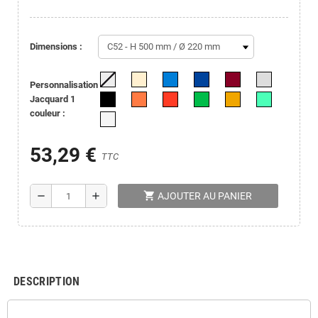
dimensions :
Personnalisation
Jacquard 1
couleur :
53,29 €
TTC
shopping_cart
remove
add
AJOUTER AU PANIER
DESCRIPTION