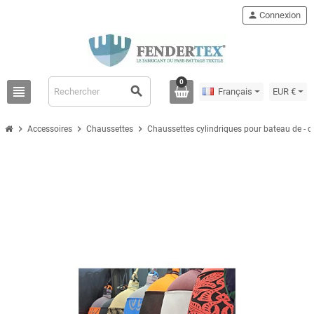
person
Connexion
0
view_headline
search
Français
EUR €
chevron_right
chevron_right
chevron_right
Accessoires
Chaussettes
Chaussettes cylindriques pour bateau de - 