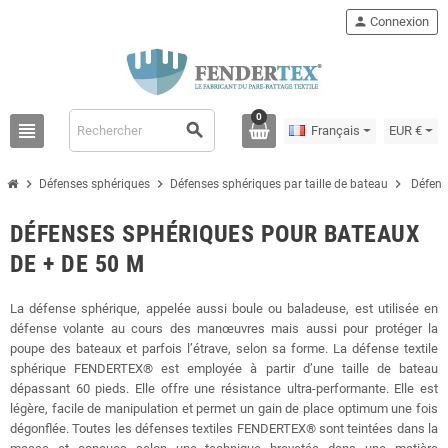
person
Connexion
0
view_headline
search
Français
EUR €
chevron_right
chevron_right
chevron_right
Défenses sphériques
Défenses sphériques par taille de bateau
Défens
DÉFENSES SPHÉRIQUES POUR BATEAUX
DE + DE 50 M
La défense sphérique, appelée aussi boule ou baladeuse, est utilisée en
défense volante au cours des manœuvres mais aussi pour protéger la
poupe des bateaux et parfois l’étrave, selon sa forme. La défense textile
sphérique FENDERTEX® est employée à partir d’une taille de bateau
dépassant 60 pieds. Elle offre une résistance ultra-performante. Elle est
légère, facile de manipulation et permet un gain de place optimum une fois
dégonflée. Toutes les défenses textiles FENDERTEX® sont teintées dans la