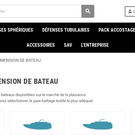
search
person
SES SPHÉRIQUES
DÉFENSES TUBULAIRES
PACK ACCOSTAG
ACCESSOIRES
SAV
L'ENTREPRISE
IMENSION DE BATEAU
ENSION DE BATEAU
 bateaux disponibles sur le marché de la plaisance.
our sélectionner le pare-battage textile le plus adéquat.