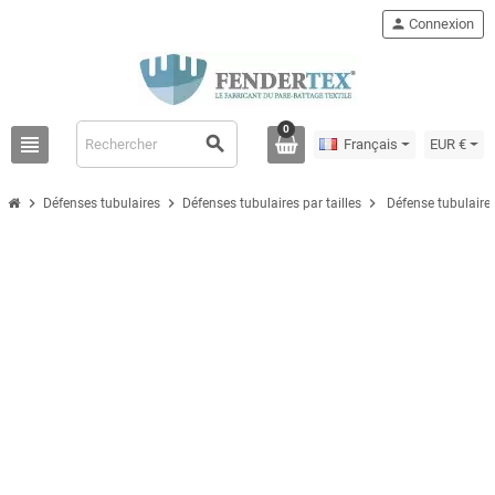
person
Connexion
0
view_headline
search
Français
EUR €
chevron_right
chevron_right
chevron_right
Défenses tubulaires
Défenses tubulaires par tailles
Défense tubulaire