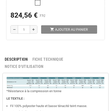
824,56 €
TTC
shopping_cart
remove
add
AJOUTER AU PANIER
DESCRIPTION
FICHE TECHNIQUE
NOTICE D'UTILISATION
*Résistance à la compression en tonne
LE TEXTILE :
Fil 100% polyester haute et basse ténacité teint masse.