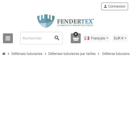
person
Connexion
0
view_headline
search
Français
EUR €
chevron_right
chevron_right
chevron_right
Défenses tubulaires
Défenses tubulaires par tailles
Défense tubulaire