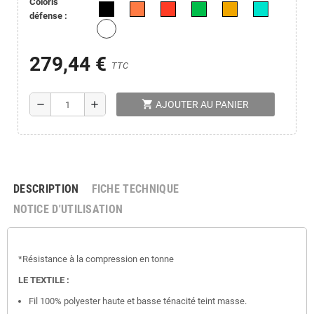
Coloris
défense :
279,44 €
TTC
shopping_cart
remove
add
AJOUTER AU PANIER
DESCRIPTION
FICHE TECHNIQUE
NOTICE D'UTILISATION
*Résistance à la compression en tonne
LE TEXTILE :
Fil 100% polyester haute et basse ténacité teint masse.