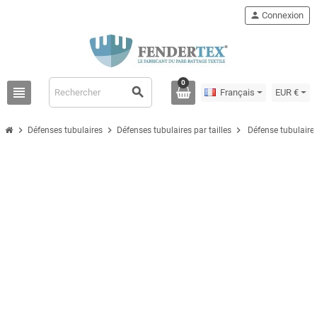
person
Connexion
0
view_headline
search
Français
EUR €
chevron_right
chevron_right
chevron_right
Défenses tubulaires
Défenses tubulaires par tailles
Défense tubulaire