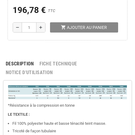
196,78 €
TTC
shopping_cart
remove
add
AJOUTER AU PANIER
DESCRIPTION
FICHE TECHNIQUE
NOTICE D'UTILISATION
*Résistance à la compression en tonne
LE TEXTILE :
Fil 100% polyester haute et basse ténacité teint masse.
Tricoté de façon tubulaire