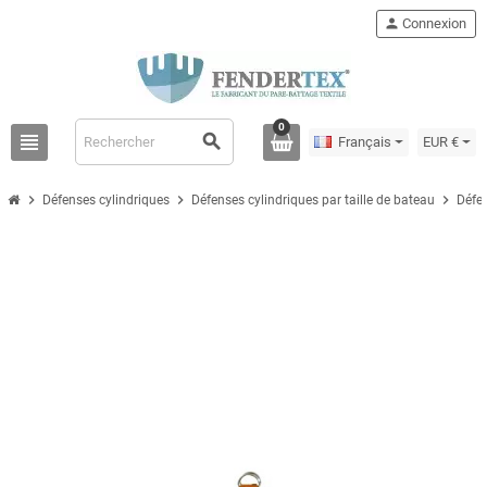
person
Connexion
0
view_headline
search
Français
EUR €
chevron_right
chevron_right
chevron_right
Défenses cylindriques
Défenses cylindriques par taille de bateau
Défen