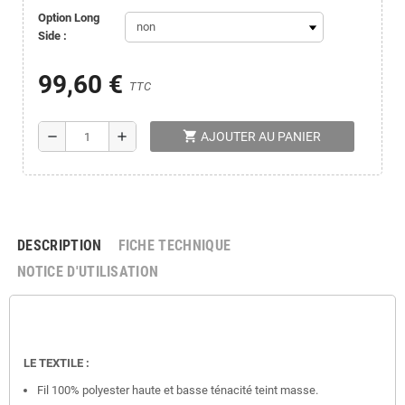
Option Long
Side :
99,60 €
TTC
shopping_cart
remove
add
AJOUTER AU PANIER
DESCRIPTION
FICHE TECHNIQUE
NOTICE D'UTILISATION
LE TEXTILE :
Fil 100% polyester haute et basse ténacité teint masse.