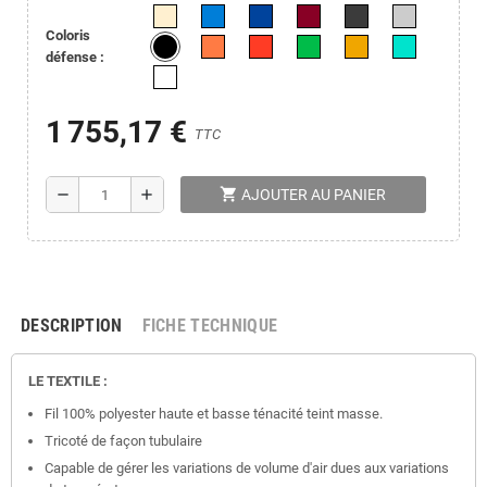
Coloris
défense :
1 755,17 €
TTC
shopping_cart
remove
add
AJOUTER AU PANIER
DESCRIPTION
FICHE TECHNIQUE
LE TEXTILE :
Fil 100% polyester haute et basse ténacité teint masse.
Tricoté de façon tubulaire
Capable de gérer les variations de volume d'air dues aux variations