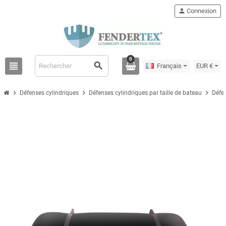
person
Connexion
0
view_headline
search
Français
EUR €
chevron_right
chevron_right
chevron_right
Défenses cylindriques
Défenses cylindriques par taille de bateau
Défe