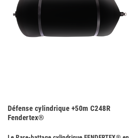
Défense cylindrique +50m C248R
Fendertex®
Le Pare-battage cylindrique FENDERTEX® en