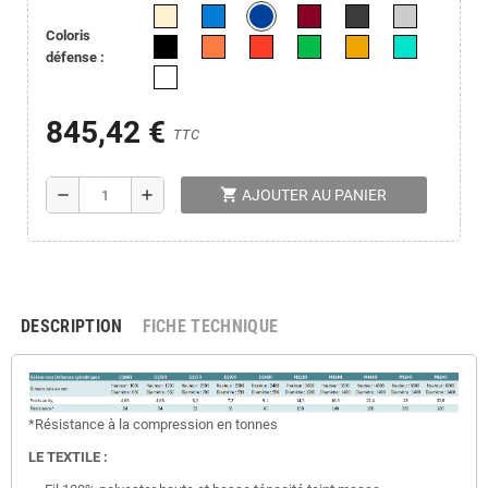
Coloris
défense :
845,42 €
TTC
shopping_cart
remove
add
AJOUTER AU PANIER
DESCRIPTION
FICHE TECHNIQUE
*Résistance à la compression en tonnes
LE TEXTILE :