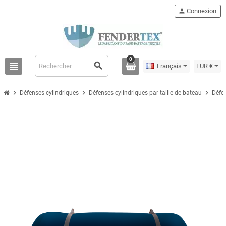
person
Connexion
0
view_headline
search
Français
EUR €
chevron_right
chevron_right
chevron_right
Défenses cylindriques
Défenses cylindriques par taille de bateau
Défe