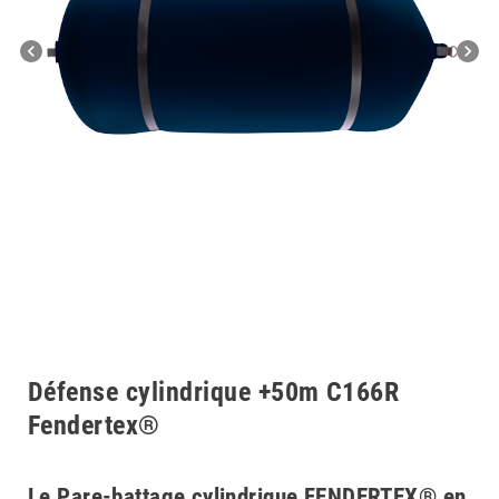
chevron_left
chevron_right
Défense cylindrique +50m C166R
Fendertex®
Le Pare-battage cylindrique FENDERTEX® en