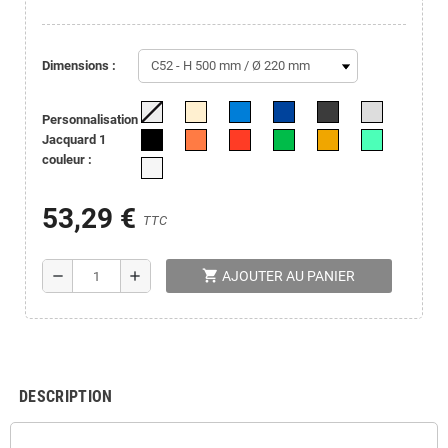
dimensions :
Personnalisation
Jacquard 1
couleur :
53,29 €
TTC
shopping_cart
remove
add
AJOUTER AU PANIER
DESCRIPTION