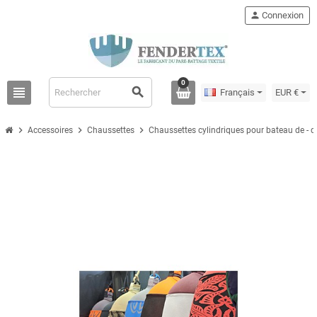
person
Connexion
0
view_headline
search
Français
EUR €
chevron_right
chevron_right
chevron_right
Accessoires
Chaussettes
Chaussettes cylindriques pour bateau de - 