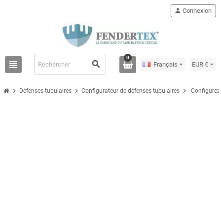
person
Connexion
0
view_headline
search
Français
EUR €
chevron_right
chevron_right
chevron_right
Défenses tubulaires
Configurateur de défenses tubulaires
Configurez